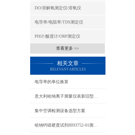
DO/溶解氧测定仪/溶氧仪
电导率/电阻率/TDS测定仪
PH计/酸度计/ORP测定仪
查看更多 >>
相关文章
RELEVANT ARTICLES
电导率的单位换算
意大利哈纳离子测量仪表新旧型号对照表2015
集中空调检测设备选型方案
哈纳钙镁硬度试剂HI93752-01测量原理及量程