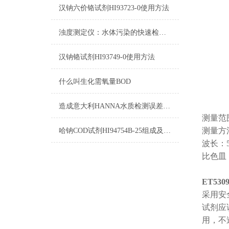
汉钠六价铬试剂HI93723-0使用方法
浊度测定仪：水体污染的快速检测仪器
汉钠铬试剂HI93749-0使用方法
什么叫生化需氧量BOD
造成意大利HANNA水质检测误差的原因！
测量范围：
测量方
哈钠COD试剂HI94754B-25组成及测量范围
波长：5
比色皿：
ET53
采用安
试剂应
用，不