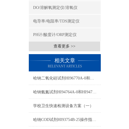
DO/溶解氧测定仪/溶氧仪
电导率/电阻率/TDS测定仪
PH计/酸度计/ORP测定仪
查看更多 >>
相关文章
RELEVANT ARTICLES
哈钠二氧化硅试剂HI96770A-0和HI96770B-0使用方法
哈钠氨氮试剂HI94764A-0和HI94764-0测量原理
学校卫生快速检测设备方案（一）
哈纳COD试剂HI93754B-25操作指南及测量标准