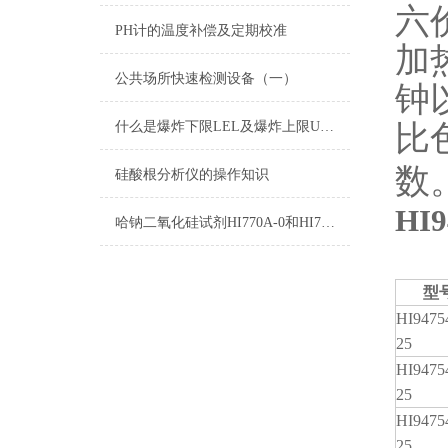
六
PH计的温度补偿及定期校准
加
公共场所快速检测设备（一）
钟
比
什么是爆炸下限LEL及爆炸上限UEL
数
硅酸根分析仪的操作知识
HI
哈钠二氧化硅试剂HI770A-0和HI770B-0测量原理
型
HI9475
25
HI9475
25
HI9475
25