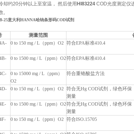
冷却约
20
分钟以上至室温， 然后使用
HI83224
COD
光度测定仪
数。
54B-25意大利HANNA哈纳条形码COD试剂
号
测量范围
4A-
0 to 150 mg / L
（
ppm
）
O2
符合
EPA
标准
410.4
4B-
0 to 1500 mg / L
（
ppm
）
O2
符合
EPA
标准
410.4
4C-
0 to 15000 mg / L
（
ppm
）
符合重铬酸盐方法
O2
4D-
0 to 150 mg / L
（
ppm
）
O2
符合无
Hg COD
试剂，绿色环保
测量
4E-
0 to 1500 mg / L
（
ppm
）
O2
符合无
Hg COD
试剂，绿色环保
测量
4F-
0 to 150 mg / L
（
ppm
）
O2
符合
ISO.15705