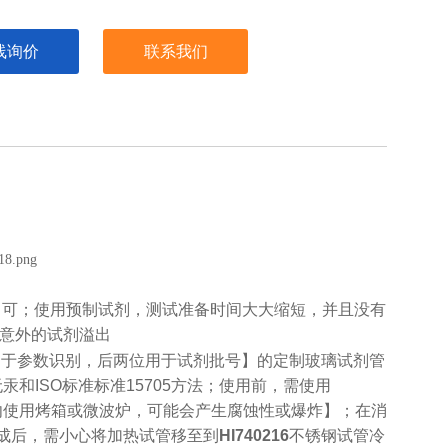
线询价
联系我们
即可；使用预制试剂，测试准备时间大大缩短，并且没有
意外的试剂溢出
用于参数识别，后两位用于试剂批号
】的定制玻璃试剂管
无汞和
ISO
标准标准
15705
方法；使用前，需使用
勿使用烤箱或微波炉，可能会产生腐蚀性或爆炸】；在消
成后，需小心将加热试管移至到
HI740216
不锈钢试管冷