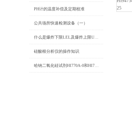
HI9475
25
PH计的温度补偿及定期校准
公共场所快速检测设备（一）
什么是爆炸下限LEL及爆炸上限UEL
硅酸根分析仪的操作知识
哈钠二氧化硅试剂HI770A-0和HI770B-0测量原理