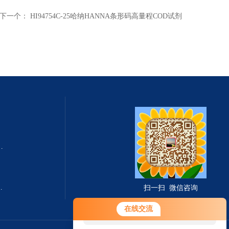
下一个：
HI94754C-25哈纳HANNA条形码高量程COD试剂
式总固体溶解度TDS测定仪
滤波相关红外吸收法）
扫一扫 微信咨询
您好！欢迎前来咨询，很高兴为您
在线交流
服务，请问您要咨询什么问题呢？