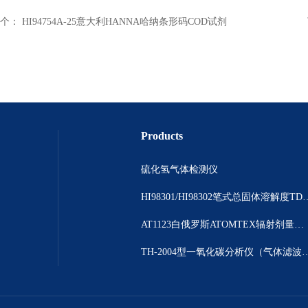
个：
HI94754A-25意大利HANNA哈纳条形码COD试剂
Products
硫化氢气体检测仪
HI98301/HI98302笔
AT1123白俄罗斯ATOMTEX辐射剂量测量仪
TH-2004型一氧化碳分析仪（气体