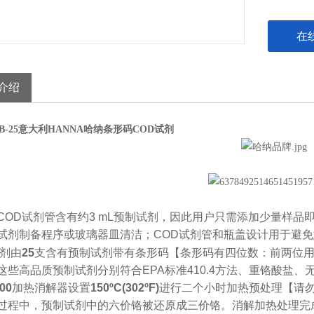
在
介绍
54B-25意大利HANNA哈纳条形码COD试剂
COD
试剂管含有约
3 mL
预制试剂，因此用户只需添加少量样品
试剂制备程序或玻璃器皿清洁；
COD
试剂管和瓶盖设计用于避免
条形码有四位数：前两位
剂
由
25
支含有预制试剂带有条形码【
这些高品质预制试剂分别符合
EPA
标准
410.4
方法、重铬酸盐、
00
加热消解器设置
150ºC(302ºF)
进行二个小时加热预处理【请
过程中，预制试剂中的六价铬被还原成三价铬。消解加热处理完