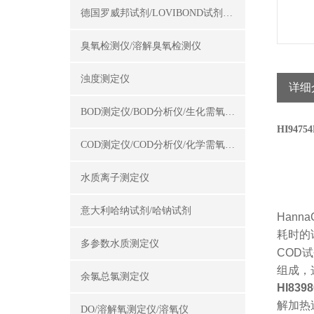
德国罗威邦试剂/LOVIBOND试剂/罗威邦试剂
臭氧检测仪/溶解臭氧检测仪
浊度测定仪
详细
BOD测定仪/BOD分析仪/生化需氧量测定仪
HI947
COD测定仪/COD分析仪/化学需氧量测定仪
水质离子测定仪
意大利哈纳试剂/哈钠试剂
Hanna
耗时的
多参数水质测定仪
COD
试
组成
，
余氯总氯测定仪
HI8398
解加热
DO/溶解氧测定仪/溶氧仪