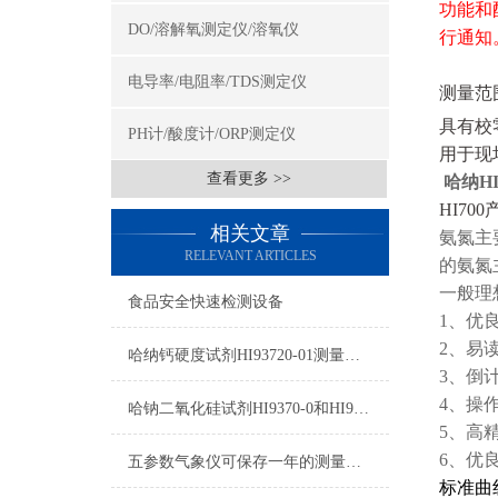
功能和
DO/溶解氧测定仪/溶氧仪
行通知
电导率/电阻率/TDS测定仪
测量范
具有校
PH计/酸度计/ORP测定仪
用于现
查看更多 >>
哈纳H
HI70
相关文章
氨氮主
RELEVANT ARTICLES
的氨氮
一般理想
食品安全快速检测设备
1、优
2、易
哈纳钙硬度试剂HI93720-01测量范围及操作说明
3、倒
4、操
哈钠二氧化硅试剂HI9370-0和HI93705B-0使用方法
5、高
6、优
五参数气象仪可保存一年的测量数据
标准曲