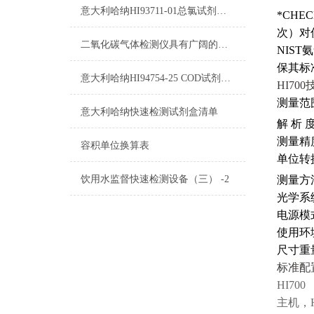
意大利哈纳HI93711-01总氯试剂操作说明
*CHE
次）对
二氧化碳气体检测仪具有广阔的应用市场
NIST
保其标
意大利哈纳HI94754-25 COD试剂测量标准和量程
HI70
测量范
意大利哈纳快速检测试剂盒清单
解 析 
测量精
容积单位换算表
单位转
测量方
饮用水监督快速检测设备（三） -2
光学系
电源模
使用环
尺寸重
标准配
HI700
主机，H