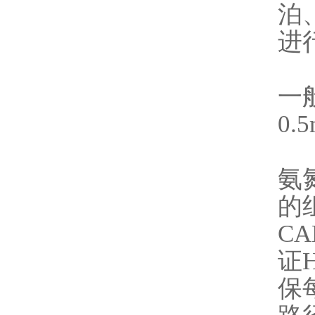
泊
进
一
0.
氨
的
CA
证
保