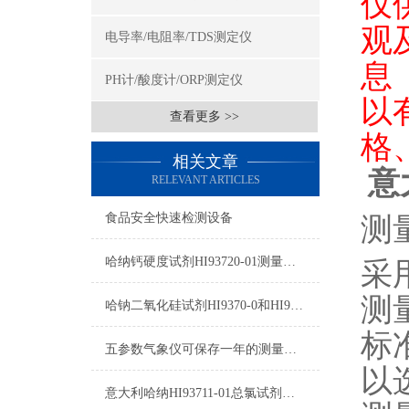
仅
观
电导率/电阻率/TDS测定仪
息
PH计/酸度计/ORP测定仪
以
查看更多 >>
格
相关文章
意
RELEVANT ARTICLES
测量
食品安全快速检测设备
哈纳钙硬度试剂HI93720-01测量范围及操作说明
采
测
哈钠二氧化硅试剂HI9370-0和HI93705B-0使用方法
标
五参数气象仪可保存一年的测量数据
以
意大利哈纳HI93711-01总氯试剂操作说明