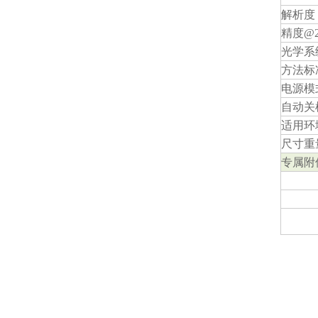
解析度
精度@25
光学系
方法标
电源模
自动关
适用环
尺寸重
专属附