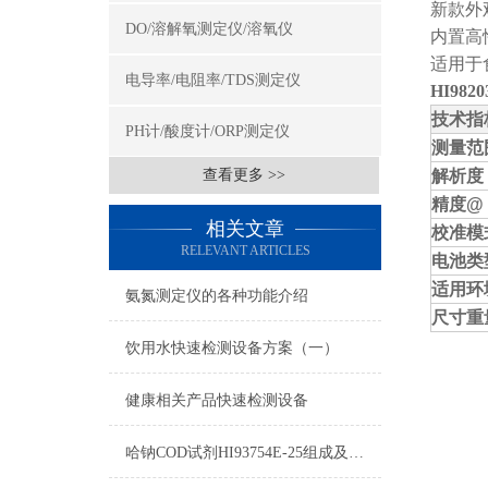
新款外
DO/溶解氧测定仪/溶氧仪
内置高
适用于
电导率/电阻率/TDS测定仪
HI98
技
PH计/酸度计/ORP测定仪
测量范
查看更多 >>
解析度
精度
@ 
相关文章
校准模
RELEVANT ARTICLES
电池类
适用环
氨氮测定仪的各种功能介绍
尺寸重
饮用水快速检测设备方案（一）
健康相关产品快速检测设备
哈钠COD试剂HI93754E-25组成及测量范围