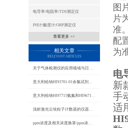
图
电导率/电阻率/TDS测定仪
片
PH计/酸度计/ORP测定仪
准
查看更多 >>
配
为
相关文章
RELEVANT ARTICLES
关于气体检测仪的应用领域与日常注意事项
电
新
意大利哈纳HI93701-01余氯试剂详细参数及测量原理
手
意大利哈纳HI97715氨氮和HI96715氨氮区别
适
浅析激光尘埃粒子计数器的仪器校准实验
H
ppm浓度及相关浓度换算/ppm浓度换算