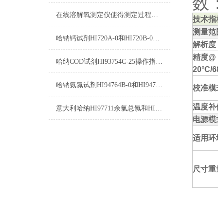
数
在线溶解氧测定仪使得测定过程变得更加简单
技术指
测量范
哈钠钙试剂HI720A-0和HI720B-0使用方法
解析度
精度
@
哈纳COD试剂HI93754C-25操作指南及测量标准
20°C/6
哈钠氨氮试剂HI94764B-0和HI94764-0测量原理
校准模
温度补
意大利哈纳HI97711余氯总氯和HI96711余氯总氯的区别
电源模
适用环
尺寸重