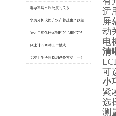
有
电导率与水质硬度的关系
适
屏
水质分析仪提升水产养殖生产效益
动
哈钠二氧化硅试剂HI70-0和HI705B-0测量原理
电
风速计有两种工作模式
清
学校卫生快速检测设备方案（一）
L
可
小
紧
选
测