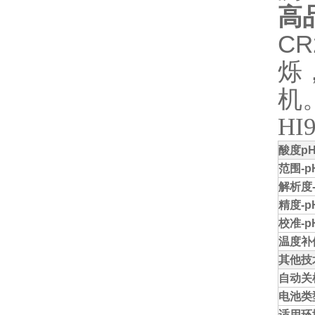
高
CR
烁
机
HI
酸度
p
范围
-p
解析度
精度
-p
校准-p
温度补偿
其他技
自动关
电池类
适用环