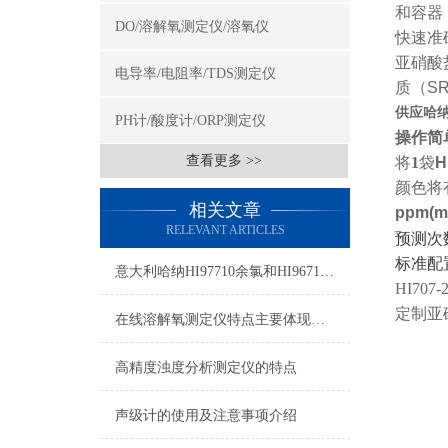
和容器
DO/溶解氧测定仪/溶氧仪
快速准
亚硝酸
电导率/电阻率/TDS测定仪
质
（S
供应哈纳
PH计/酸度计/ORP测定仪
操作简
查看更多 >>
将
1
袋
H
颜色将
相关文章
ppm(m
RELEVANT ARTICLES
预测次
标准配
意大利哈纳HI97710余氯和HI96710余氯的区别
HI707-
定制亚
在线溶解氧测定仪特点主要体现在这几个方面
高精度浊度分析测定仪的特点
声级计的使用及注意事项介绍