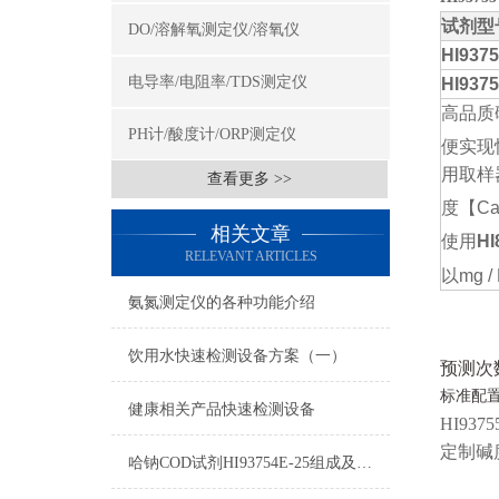
试剂型
DO/溶解氧测定仪/溶氧仪
HI9375
电导率/电阻率/TDS测定仪
HI9375
高品质
PH计/酸度计/ORP测定仪
便实现
用取样
查看更多 >>
度
【
C
相关文章
使用
HI
RELEVANT ARTICLES
以
mg / 
氨氮测定仪的各种功能介绍
饮用水快速检测设备方案（一）
预测次
标准配
健康相关产品快速检测设备
HI9375
定制碱
哈钠COD试剂HI93754E-25组成及测量范围