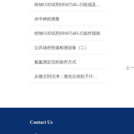
哈钠COD试剂HI94754G-25组成及测量范围
水中砷的测量
哈纳COD试剂HI94754D-25操作指南
公共场所快速检测设备（二）
氨氮测定仪的操作方式
上一
从微尘到洁净：激光尘埃粒子计数器在空气质量监测中的关键作用
Contact Us