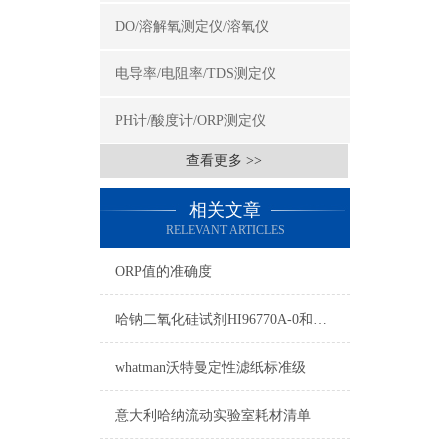
DO/溶解氧测定仪/溶氧仪
电导率/电阻率/TDS测定仪
PH计/酸度计/ORP测定仪
查看更多 >>
相关文章
RELEVANT ARTICLES
ORP值的准确度
哈钠二氧化硅试剂HI96770A-0和HI96770B-0使用方法
whatman沃特曼定性滤纸标准级
意大利哈纳流动实验室耗材清单