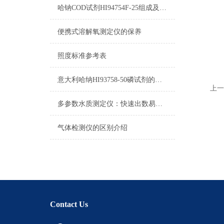
哈钠COD试剂HI94754F-25组成及测量范围
便携式溶解氧测定仪的保养
照度标准参考表
意大利哈纳HI93758-50磷试剂的区别
上一
多参数水质测定仪：快速出数易携带，助力野外水样即时分析
气体检测仪的区别介绍
Contact Us