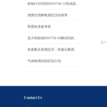
哈钠COD试剂HI94754F-25组成及测量范围
便携式溶解氧测定仪的保养
照度标准参考表
意大利哈纳HI93758-50磷试剂的区别
上一
多参数水质测定仪：快速出数易携带，助力野外水样即时分析
气体检测仪的区别介绍
Contact Us