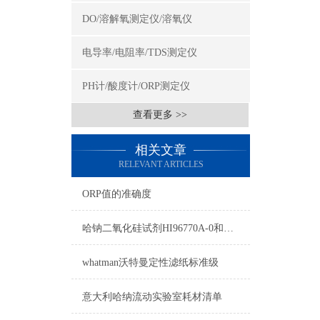
DO/溶解氧测定仪/溶氧仪
电导率/电阻率/TDS测定仪
PH计/酸度计/ORP测定仪
查看更多 >>
相关文章
RELEVANT ARTICLES
ORP值的准确度
哈钠二氧化硅试剂HI96770A-0和HI96770B-0使用方法
whatman沃特曼定性滤纸标准级
意大利哈纳流动实验室耗材清单