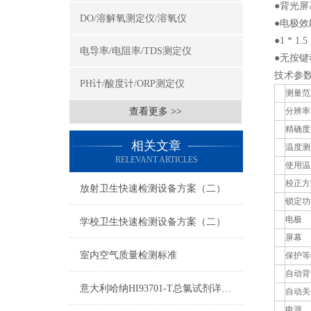
●背光
DO/溶解氧测定仪/溶氧仪
●电极
●1 * 
电导率/电阻率/TDS测定仪
●无按键
技术参
PH计/酸度计/ORP测定仪
测量范
查看更多 >>
分辨率
精确度
相关文章
温度测
RELEVANT ARTICLES
使用温
校正方
放射卫生快速检测设备方案（二）
锁定功
电极
学校卫生快速检测设备方案（二）
屏幕
室内空气质量检测标准
保护等
自动背
意大利哈纳HI93701-T总氯试剂详细参数及测量原理
自动关
电源