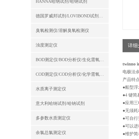
HANNA哈纳试剂/哈钠试剂
德国罗威邦试剂/LOVIBOND试剂/罗威邦试剂
臭氧检测仪/溶解臭氧检测仪
浊度测定仪
详细
BOD测定仪/BOD分析仪/生化需氧量测定仪
twinno
电极法
COD测定仪/COD分析仪/化学需氧量测定仪
产品特
●船型浮
水质离子测定仪
●4 键
●应用三
意大利哈纳试剂/哈钠试剂
●无须
多参数水质测定仪
●可自行
●可以
余氯总氯测定仪
●维护