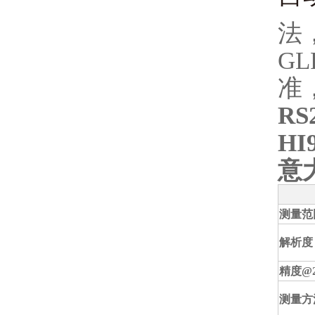
法
GL
准
RS
HI
意大
测量范
解析度
精度
@2
测量方