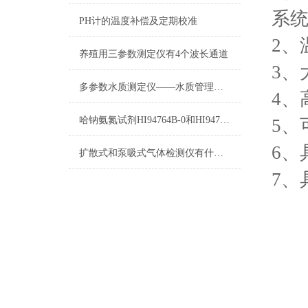
系
PH计的温度补偿及定期校准
2、
养殖用三参数测定仪有4个波长通道
3、
多参数水质测定仪——水质管理的“智慧之眼”
4
哈钠氨氮试剂HI94764B-0和HI94764-0测量原理
5、
6、
扩散式和泵吸式气体检测仪有什么不同
7