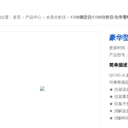
的位置：
首页
>
产品中心
>
水质分析仪
>
COD测定仪/COD分析仪/化学
豪华型
更新时间： 2
产品型号
简单描述
QCOD-2
可稀释测
★ 仪器误
★ 仪器重
★ 抗氯干扰
★ 消解温度
★ 消解时
★ 单色波长