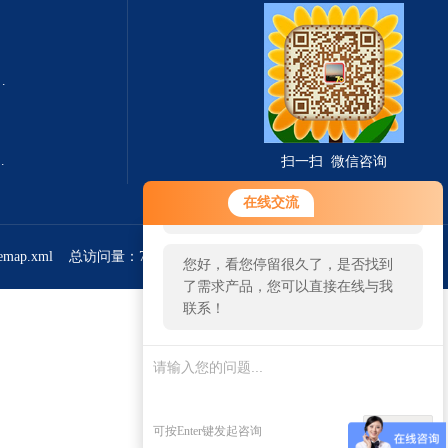
式总固体溶解度TDS测定仪
滤波相关红外吸收法）
扫一扫 微信咨询
您好！欢迎前来咨询，很高兴为您
在线交流
服务，请问您要咨询什么问题呢？
temap.xml
总访问量：765713
管理登陆
您好，看您停留很久了，是否找到
了需求产品，您可以直接在线与我
联系！
发起咨询
可按Enter键发起咨询