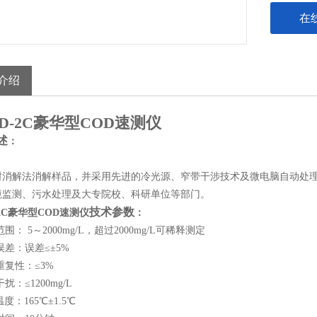
★ 光学稳
在
★ 批处理
介绍
D-2C豪华型COD速测仪
述
：
封消解法消解样品，并采用先进的冷光源、窄带干涉技术及微电脑自动处理数
境监测、污水处理及大专院校、科研单位等部门。
技术参数
-2C豪华型COD速测仪
：
围： 5～2000mg/L，超过2000mg/L可稀释测定
误差：误差≤±5%
重复性：≤3%
扰：≤1200mg/L
度：165℃±1.5℃