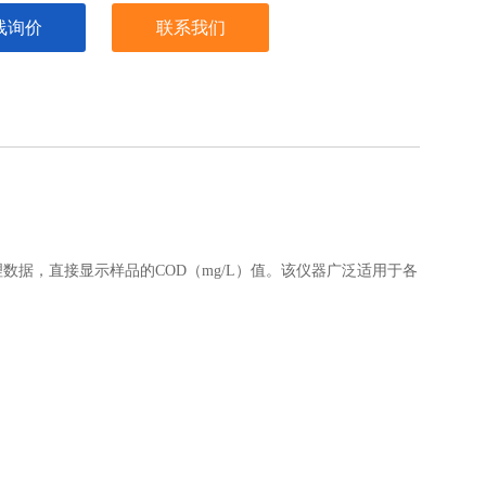
定性：吸光度在20mim内的漂移少于0.002A
线询价
联系我们
量：20个水样/次
据，直接显示样品的COD（mg/L）值。该仪器广泛适用于各