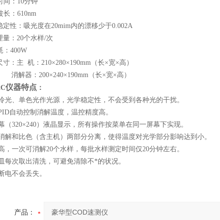
时间：10分钟
长：610nm
稳定性：吸光度在20mim内的漂移少于0.002A
理量：20个水样/次
耗：400W
寸：主 机：210×280×190mm（长×宽×高）
：200×240×190mm（长×宽×高）
仪器特点
2C
：
用冷光、单色光作光源，光学稳定性，不会受到各种光的干扰。
PID自动控制消解温度，温控精度高。
幕（320×240）液晶显示，所有操作按菜单在同一屏幕下实现。
温消解和比色（含主机）两部分分离，使得温度对光学部分影响达到小。
高，一次可消解20个水样，每批水样测定时间仅20分钟左右。
色皿每次取出清洗，可避免清除不*的状况。
据断电不会丢失。
产品：