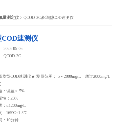
需氧量测定仪
> QCOD-2C豪华型COD速测仪
COD速测仪
025-05-03
：
QCOD-2C
C豪华型COD速测仪★ 测量范围： 5～2000mg/L，超过2000mg/L
定
差：误差≤±5%
复性：≤3%
：≤1200mg/L
：165℃±1.5℃
间：10分钟
：610nm