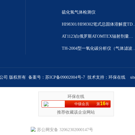
硫化氢气体检测仪
HI98301/HI98302笔
AT1123白俄罗斯ATOMTEX辐射剂量测量仪
TH-2004型一氧化碳分析仪（气体
限公司 版权所有 备案号：
苏ICP备09002004号-7
技术支持：
环保在线
si
环保在线
16
中级会员
第
年
推荐收藏该企业网站
苏公网安备 32062302000147号