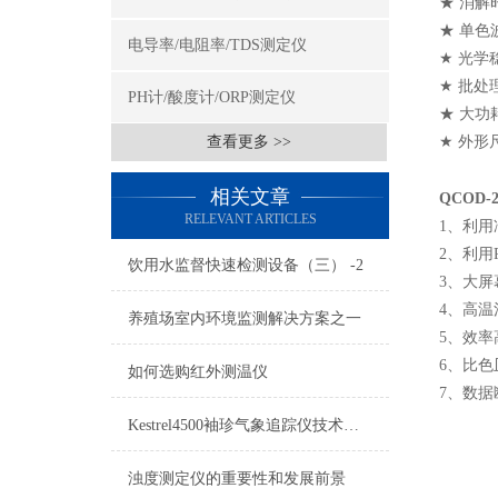
★ 消解
★ 单色波
电导率/电阻率/TDS测定仪
★ 光学
★ 批处
PH计/酸度计/ORP测定仪
★ 大功
查看更多 >>
★ 外形尺
消解器
相关文章
QCOD-
RELEVANT ARTICLES
1、利
2、利用
饮用水监督快速检测设备（三） -2
3、大屏
4、高
养殖场室内环境监测解决方案之一
5、效率
6、比
如何选购红外测温仪
7、数
Kestrel4500袖珍气象追踪仪技术参数及测量项目
浊度测定仪的重要性和发展前景