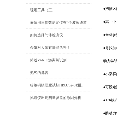
●扫描
现场工具（三）
●高、中、
养殖用三参数测定仪有4个波长通道
●坐标参
如何选择气体检测仪
余氯对人体有哪些危害？
●寻找
简述VARIO游离氯试剂
动力学试
氨气的危害
●小采样
哈纳钙镁硬度试剂HI93752-01测量原理及量程
●可设
风速仪出现测量误差的原因分析
●T/A
●酶动力