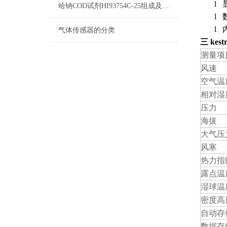
l
哈钠COD试剂HI93754C-25组成及测量范围
l
l
气体传感器的分类
三
kes
测量项
风速
空气温
相对湿
压力
海拔
大气压
风寒
热力指
露点温
湿球温
密度高
自动存
数据存