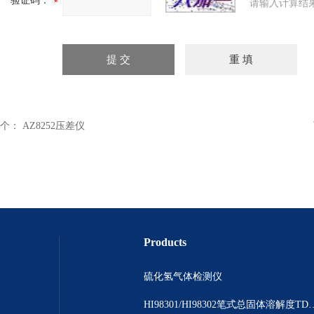
验证码：
请输入计算结
个：
AZ8252压差仪
Products
硫化氢气体检测仪
HI98301/HI98302笔