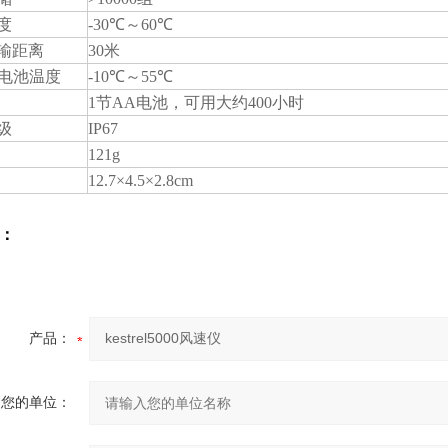
度
-30
℃～
60
℃
输距离
30
米
电池温度
-10
℃～
55
℃
1
节
AA
电池，可用大约
400
小时
级
IP67
121g
12.
7×
4.5
×
2.8cm
：
产品：
您的单位：