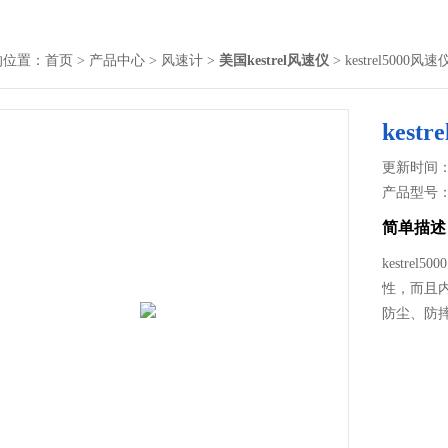
的位置：
首页
>
产品中心
>
风速计
>
美国kestrel风速仪
> kestrel5000风速
kest
更新时间： 2
产品型号
简单描述
kestr
性，而且
防尘、防