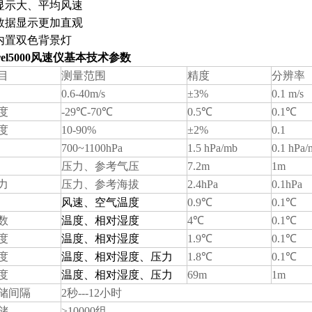
显示大、平均风速
数据显示更加直观
内置双色背景灯
trel5000风速仪
基本技术参数
目
测量范围
精度
分辨率
0.6-40m/s
±
3%
0.1 m/s
度
-2
9℃
-70
℃
0.5
℃
0.1
℃
度
10-90%
±
2%
0.1
700~1100hPa
1.5 hPa/mb
0.1 hPa/
压力、参考气压
7.2m
1m
力
压力、参考海拔
2.4hPa
0.1hPa
风速、空气温度
0.9
℃
0.1
℃
数
温度、相对湿度
4
℃
0.1
℃
度
温度、相对湿度
1.9
℃
0.1
℃
度
温度、相对湿度、压力
1.8
℃
0.1
℃
度
温度、相对湿度、压力
69m
1m
储间隔
2
秒
---12
小时
储
>10000
组