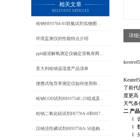
相关文章
RELEVANT ARTICLES
哈钠HI93704-01联氨试剂实物图及测量原理操作方法
详细
环境监测仪的性能特点介绍
ppb级溶解氧测定仪确定溶氧有两种方式
kestr
意大利哈纳温湿度产品清单
Kest
便携式电导率测定仪如何使用和校准？
了前代
度更高
哈钠COD试剂HI93754E-25组成及测量范围
天气条
二
产品
哈钠二氧化硅试剂HI770A-0和HI770B-0测量原理
l
l
汉钠活性磷试剂HI93758A-50选购指南
l