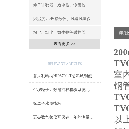
粒子计数器、粉尘仪、测汞仪
温湿度计/热指数仪、风速风量仪
粉尘、烟尘、微生物等采样器
详细
查看更多 >>
20
相关文章
TV
RELEVANT ARTICLES
室
意大利哈纳HI93701-T总氯试剂使用说明及详细参数
钢
尘埃粒子计数器抽样检验系统完成产品检测目标
TV
锰离子水质指标
TV
以
五参数气象仪可保存一年的测量数据