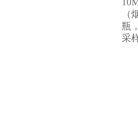
1
（烟
瓶
采