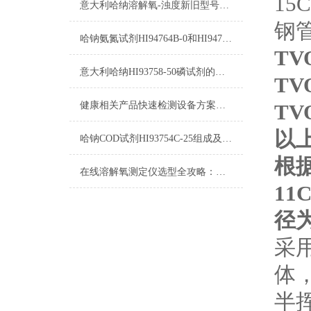
15
意大利哈纳溶解氧-浊度新旧型号对照表2015
钢
哈钠氨氮试剂HI94764B-0和HI94764-0测量原理
TV
意大利哈纳HI93758-50磷试剂的区别
TV
健康相关产品快速检测设备方案（二）
TV
以
哈钠COD试剂HI93754C-25组成及测量范围
根
在线溶解氧测定仪选型全攻略：测量精度、响应速度与防护等级指南
11
径为
采用
体
半