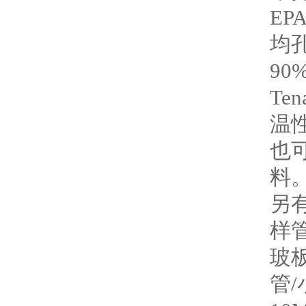
EP
均孔
90
Te
温
也可
料
另
样管
玻
管/