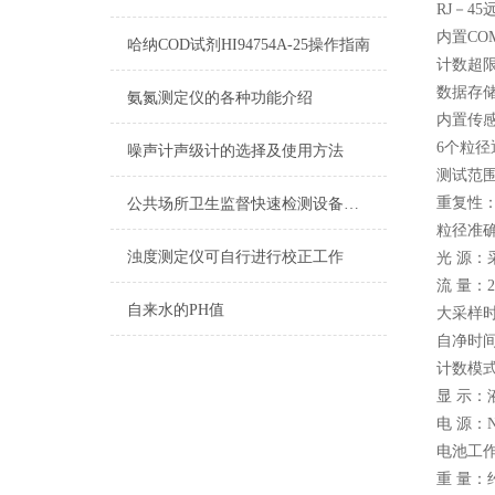
RJ－4
内置C
哈纳COD试剂HI94754A-25操作指南
计数超限
数据存储
氨氮测定仪的各种功能介绍
内置传
6个粒径通
噪声计声级计的选择及使用方法
测试范围
重复性：
公共场所卫生监督快速检测设备（三） -1
粒径准确
浊度测定仪可自行进行校正工作
光 源：
流 量：2
自来水的PH值
大采样时
自净时间：
计数模
显 示：
电 源：N
电池工作
重 量：