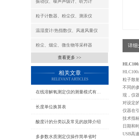
振动仪、噪声声级计、听力计
粒子计数器、粉尘仪、测汞仪
温湿度计/热指数仪、风速风量仪
粉尘、烟尘、微生物等采样器
详细
查看更多 >>
HLC1
HLC
相关文章
RELEVANT ARTICLES
粒子散
不同的
在线溶解氧测定仪的测量模式有三种类型
现，仪器
对设定
长度单位换算表
仪器在引
技术指
酸度计的分类以及常见的故障介绍
日期和
USB高
多参数水质测定仪操作简单省时