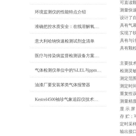
可直读颗
测量快
环境监测仪的性能特点介绍
设计了
具有气
准确把控水质安全：在线溶解氧测定仪助力环保监测
实现了
具有与
意大利哈纳快速检测试剂盒清单
具有颗
医疗与传染病监督检测设备方案（二）
主要技
气体检测仪单位中的%LEL与ppm的区别
检测灵敏度：
测定范围： 
油漆厂要安装苯类气体报警器
测定时间
重复性误
Kestrel4500袖珍气象追踪仪技术参数及测量项目
测量精度
显 示 
存 贮：
定时采样
输出接口