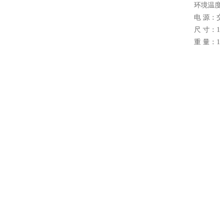
环境温度
电 源
尺 寸：19
重 量：1