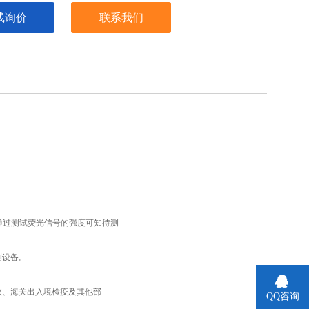
线询价
联系我们
检测仪是通过测试荧光信号的强度可知待测
测设备。
政、海关出入境检疫及其他部
QQ咨询