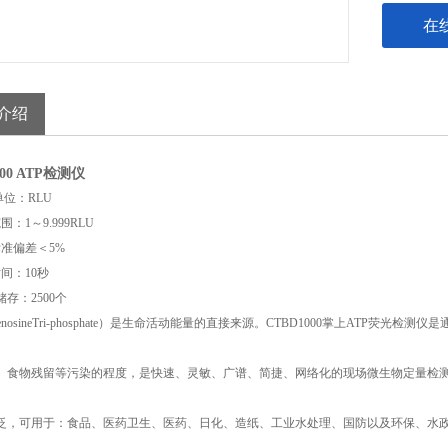
在
介绍
000 ATP检测仪
位：RLU
：1～9.999RLU
标准偏差＜5%
间：10秒
储存：2500个
denosineTri-phosphate）是生命活动能量的直接来源。CTBD1000掌上ATP荧光
、食物残留等污染的程度，是快速、灵敏、广谱、简捷、网络化的现场微生物定量检
泛，可用于：食品、医药卫生、医药、日化、造纸、工业水处理、国防以及环保、水