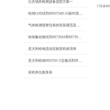
公共场所检测设备选型方案一
门等多种
哈纳COD试剂HI93754D-25操作指南及测量标准
气体检测报警仪表的安装规范及注意事项
哈钠氟化物试剂HI739AS和HI739BS使用方法
意大利哈纳流动实验室耗材清单
意大利哈纳HI93701-T总氯试剂详细参数及测量原理
容积单位换算表