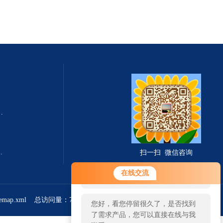
式总固体溶解度TDS测定仪
滤波相关红外吸收法）
扫一扫 微信咨询
您好！欢迎前来咨询，很高兴为您
在线交流
服务，请问您要咨询什么问题呢？
temap.xml
总访问量：766827
管理登陆
您好，看您停留很久了，是否找到
了需求产品，您可以直接在线与我