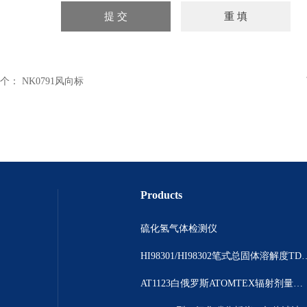
个：
NK0791风向标
Products
硫化氢气体检测仪
HI98301/HI98302笔
AT1123白俄罗斯ATOMTEX辐射剂量测量仪