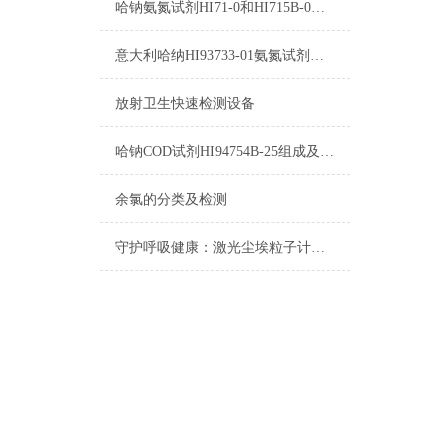
哈钠氨氮试剂HI71-0和HI715B-0使用方法
意大利哈纳HI93733-01氨氮试剂参数及图片
放射卫生快速检测设备
哈钠COD试剂HI94754B-25组成及测量范围
余氯的分类及检测
守护呼吸健康：激光尘埃粒子计数器在洁净环境中的应用