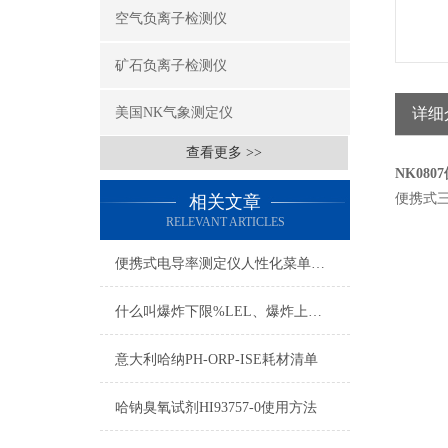
空气负离子检测仪
矿石负离子检测仪
美国NK气象测定仪
详细
查看更多 >>
NK08
便携式
相关文章
RELEVANT ARTICLES
便携式电导率测定仪人性化菜单设计与自动报错提示
什么叫爆炸下限%LEL、爆炸上限%UEL、爆炸极限？
意大利哈纳PH-ORP-ISE耗材清单
哈钠臭氧试剂HI93757-0使用方法