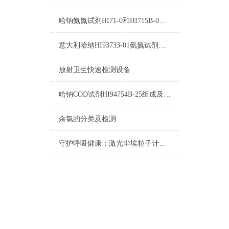
哈钠氨氮试剂HI71-0和HI715B-0使用方法
意大利哈纳HI93733-01氨氮试剂参数及图片
放射卫生快速检测设备
哈钠COD试剂HI94754B-25组成及测量范围
余氯的分类及检测
守护呼吸健康：激光尘埃粒子计数器在洁净环境中的应用