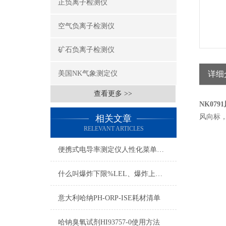
正负离子检测仪
空气负离子检测仪
矿石负离子检测仪
美国NK气象测定仪
详细
查看更多 >>
NK079
风向标，适
相关文章
RELEVANT ARTICLES
便携式电导率测定仪人性化菜单设计与自动报错提示
什么叫爆炸下限%LEL、爆炸上限%UEL、爆炸极限？
意大利哈纳PH-ORP-ISE耗材清单
哈钠臭氧试剂HI93757-0使用方法