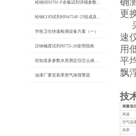
确
哈纳HI93701-F余氯试剂详细参数及测量原理
更
哈钠COD试剂HI94754F-25组成及测量范围
采
学校卫生快速检测设备方案（一）
速
汉钠碱度试剂HI755-26使用指南
用
平
你知道多参数水质测定仪怎么保养吗？
飘
油漆厂要安装苯类气体报警器
技
测量项
风速
空气温
风寒