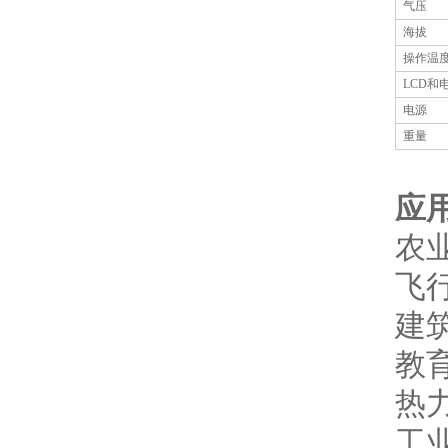
气压
海拔
操作温
LCD
和
电源
重量
应
农
飞
建
教
热
工