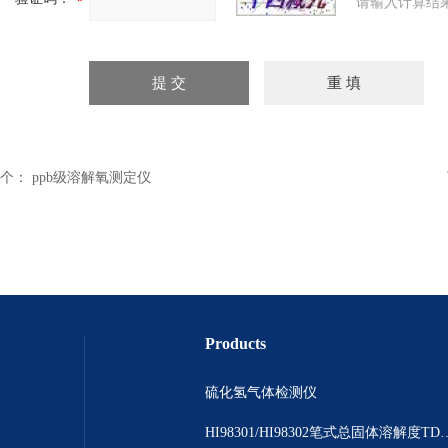
请输入计算结
个：
ppb级溶解氧测定仪
Products
硫化氢气体检测仪
HI98301/HI98302笔