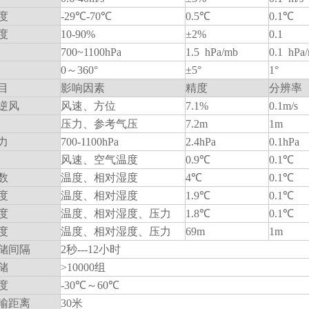
度
-29℃-70℃
0.5℃
0.1℃
度
10-90%
±2%
0.1
700~1100hPa
1.5 hPa/mb
0.1 hPa
0
～360°
±5°
1°
目
影响因素
精度
分辨率
逆风
风速、方位
7.1%
0.1m/s
压力、参考气压
7.2m
1m
力
700-1100hPa
2.4hPa
0.1hPa
风速、空气温度
0.9℃
0.1℃
数
温度、相对湿度
4℃
0.1℃
度
温度、相对湿度
1.9℃
0.1℃
度
温度、相对湿度、压力
1.8℃
0.1℃
度
温度、相对湿度、压力
69m
1m
储间隔
2秒---12小时
储
>10000组
度
-30℃
～
60℃
输距离
30米