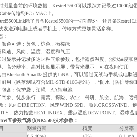
测量当前的环境数据，Kestrel 5500可以跟踪并记录过10000
ferCable传输到PC / MAC上。
strel5500Link除了具备Kestrel5500的一切功能外，还具备Kestrel Li
线发送到电脑上或者手机上，传输方式更加灵活多样。
点：
三种颜色可选：黄色，棕色，橄榄绿
量风速、风向、温度、湿度和气压
实时显示并记录多达14种气象参数，包括露点温度、湿球温度和
屏、高分辨率、高对比度显示屏，带背光显示，可在夜间使用
由Bluetooth Smart® 提供的LiNK，可以通过无线与手机或电脑进行连
固耐用（跌落测试符合MIL-STD-810G标准），*防水（防护等级
件包含：保护袋，颈绳，AA锂电池
于气象、徒步旅行、露营、探险、农业、科研、航空、航海、远
：风向DIRECTION、风速WIND SPD、顺风CROSSWIND、
DITY、热力指数HEAT INDEX、露点温度DEW POINT、湿球温
strel五参数气象仪NK5500
技术参数：
目
测量范围
精度
分辨率
0.6-40m/s
±3%
0.1 m/s