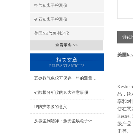
空气负离子检测仪
矿石负离子检测仪
美国NK气象测定仪
详细
查看更多 >>
美国ke
相关文章
RELEVANT ARTICLES
五参数气象仪可保存一年的测量数据
Kestrel
硅酸根分析仪的10大注意事项
品，继
率和对
IP防护等级的意义
使在恶
Kest
从微尘到洁净：激光尘埃粒子计数器在空气质量监测中的关键作用
级产品
击等。