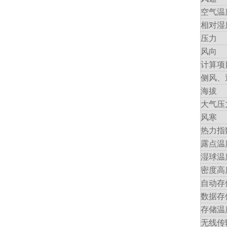
空气温
相对湿
压力
风向
计算项
侧风、
海拔
大气压
风寒
热力指
露点温
湿球温
密度高
自动存
数据存
存储温
无线传