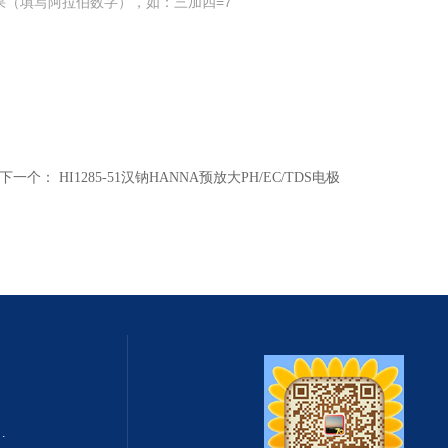
果（填写阿拉伯数字），如：三加四=7
下一个：
HI1285-51汉钠HANNA预放大PH/EC/TDS电极
式总固体溶解度TDS测定仪