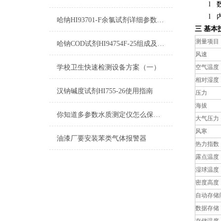
l
l
哈纳HI93701-F余氯试剂详细参数及测量原理
三
基本
测量项目
哈钠COD试剂HI94754F-25组成及测量范围
风速
学校卫生快速检测设备方案（一）
空气温度
相对湿度
汉钠碱度试剂HI755-26使用指南
压力
海拔
你知道多参数水质测定仪怎么保养吗？
大气压力
风寒
油漆厂要安装苯类气体报警器
热力指数
露点温度
湿球温度
密度高度
自动存储
数据存储