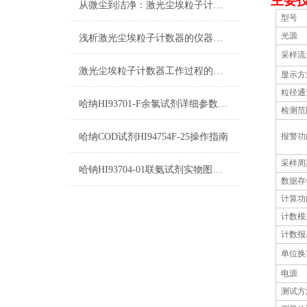
主要
从微尘到洁净：激光尘埃粒子计数器在空气质量监测中的关键作用
型号
光源
浅析激光尘埃粒子计数器的仪器校准实验
采样流
激光尘埃粒子计数器工作过程的简述
显示方
粒径通
哈纳HI93701-F余氯试剂详细参数及测量原理
检测范
哈纳COD试剂HI94754F-25操作指南
报警功
采样周
哈钠HI93704-01联氨试剂实物图及测量原理操作方法
数据存
计算功
计数模
计数报
单位换
电源
测试方