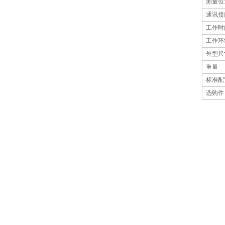
测量位
通讯接
工作时
工作环
外型尺
重量
标准配
选购件