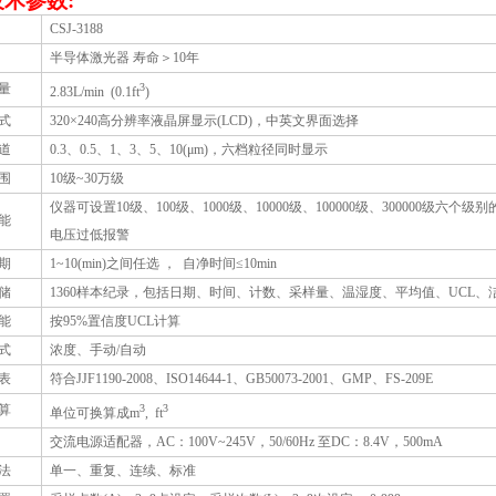
技术参数
:
CSJ-3188
半导体激光器
寿命＞
10
年
量
3
2.83L
/min
(
0.1ft
)
式
320
×
240
高分辨率液晶屏显示(
LCD
)，中英文界面选择
道
0.3
、
0.5
、
1
、
3
、
5
、
10
(μ
m
)，六档粒径同时显示
围
10
级
~30
万级
仪器可设置
10
级、
100
级、
1000
级、
10000
级、
100000
级、
300000
级六个级别
能
电压过低报警
期
1~10(min)
之间任选
，
自净时间≤
10min
储
1360
样本纪录，包括日期、时间、计数、采样量、温湿度、平均值、
UCL
、
能
按
95%
置信度
UCL
计算
式
浓度、手动
/
自动
表
符合
JJF1190-2008
、
ISO14644-1
、
GB50073-2001
、
GMP
、
FS-209E
算
3
3
单位可换算成
m
,
ft
交流电源适配器，
AC
：
100V~245V
，
50/60Hz
至
DC
：
8.4V
，
500mA
法
单一、重复、连续、标准