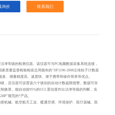
线询价
联系我们
房洁净等级的检测仪器。该仪器可与
PC
电脑数据采集系统连接，
国家
质量监督检验检疫总局颁布的“
JJF1190-2008
尘埃粒子计数器
能多、测量精度高、速度快、便于携带和操作简单等优点。
0
级，且仪器可设置该六个级别的自动计数超限报警。数据可存
英制换算。能自动按
95%
的
UCL
置信度作出洁净等级的判断，实
GMP
”规范的*产品。
精密机械、航空航天工业、暖通空调、环境保护、医疗器械、医