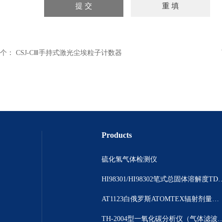
个：
CSJ-CⅢ手持式激光尘埃粒子计数器
Products
硫化氢气体检测仪
HI98301/HI98302笔
AT1123白俄罗斯ATOMTEX辐射剂量测量仪
TH-2004型一氧化碳分析仪（气体