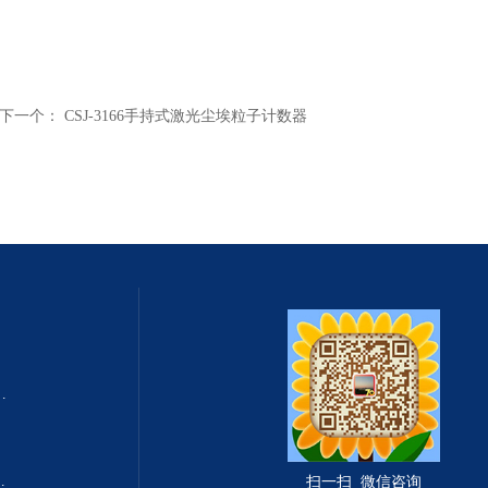
下一个：
CSJ-3166手持式激光尘埃粒子计数器
式总固体溶解度TDS测定仪
滤波相关红外吸收法）
扫一扫 微信咨询