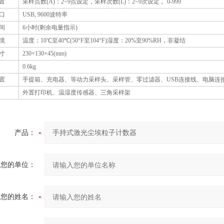
置
采样点数(
A
)：
2~9
点设定，采样次数(
L
)：
2~9
次设定
。
0-999
口
USB, 9600
波特率
间
6
小时(剩余电量指示)
境
温度：
10
℃
至
40
℃
(
50
°
F
至
104
°
F
)湿度：
20%
至
90%RH
，非凝结
寸
230
×
130
×
45
(
mm
)
0.6kg
置
手提箱、充电器、等动力采样头、采样管、零过滤器、
USB
连接线、电脑连
外置打印机、温湿度传感器、三角采样架
产品：
您的单位：
您的姓名：