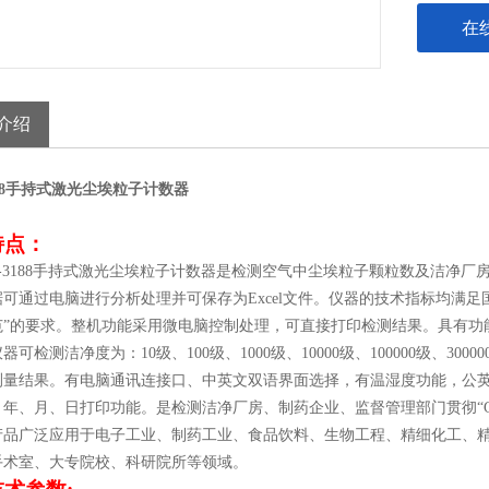
在
介绍
8
手持式激光尘埃粒子计数器
特点：
-3188
手持式激光尘埃粒子计数器是检测空气中尘埃粒子颗粒数及洁净厂
据可通过电脑进行分析处理并可保存为
Excel
文件。仪器的技术指标均满足
”
的要求。整机功能采用微电脑控制处理，可直接打印检测结果。具有功
仪器可检测洁净度为：
10
级、
100
级、
1000
级、
10000
级、
100000
级、
30000
测量结果。有电脑通讯连接口、中英文双语界面选择，有温湿度功能，公
，年、月、日打印功能。是检测洁净厂房、制药企业、监督管理部门贯彻“
产品广泛应用于电子工业、制药工业、食品饮料、生物工程、精细化工、
手术室、大专院校、科研院所等领域。