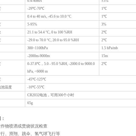
0.4-40m/s
±
3%
度
-2
9
℃
-70
℃
1
℃
0.4 to 40 m/s, -45.6 to 10.0 °C
1
℃
度
5-95%
3%
数
21.1 to 54.4 °C, 0 to 100 %RH
2
℃
度
-29.0 to 70.0 °C, 20.0 to 95.0 %RH
2
℃
300~1100hPa
1.5 hPa/mb
-2000m-9000m
15m
度
0-37.8
℃，
5.0 - 95.0 %RH, -2000.0 to 9000.0
2
℃
hPa, <6000 m
度
-45
℃
-125
℃
电池温度
-10
℃
-55
℃
CR2032
电池，可用
300
个小时
65g
围：
 农作物喷洒或焚烧状况检查
 滑行、滑翔、跳伞、氢气球飞行等