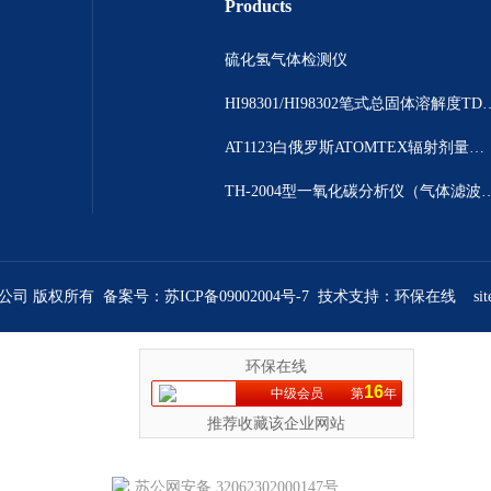
Products
硫化氢气体检测仪
HI98301/HI98302笔
AT1123白俄罗斯ATOMTEX辐射剂量测量仪
TH-2004型一氧化碳分析仪（气体
限公司 版权所有 备案号：
苏ICP备09002004号-7
技术支持：
环保在线
si
环保在线
16
中级会员
第
年
推荐收藏该企业网站
苏公网安备 32062302000147号