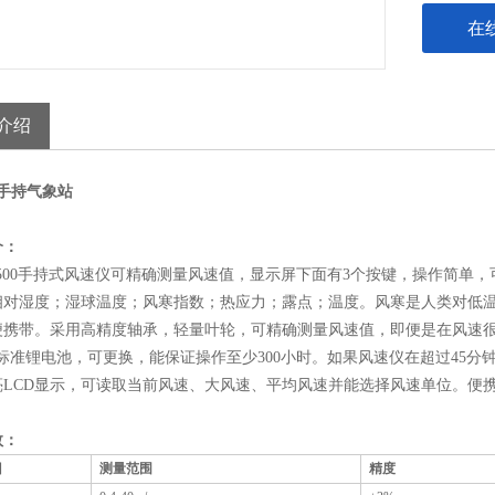
在
介绍
00手持气象站
介：
500手持式风速仪可精确测量风速值，显示屏下面有3个按键，操作简单
相对湿度；湿球温度；风寒指数；热应力；露点；温度。风寒是人类对低温和
便携带。采用高精度轴承，轻量叶轮，可精确测量风速值，即便是在风速
准锂电池，可更换，能保证操作至少300小时。如果风速仪在超过45分
亮LCD显示，可读取当前风速、大风速、平均风速并能选择风速单位。便
数：
目
测量范围
精度