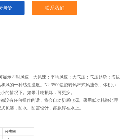
线询价
联系我们
，可显示即时风速；大风速；平均风速；大气压；气压趋势；海拔
风的一种感觉温度。Nk 3500是旋转风杯式风速仪，体积小
很小的情况下。如果叶轮损坏，可更换。
钟都没有任何操作的话，将会自动切断电源。采用低功耗微处理
携式包装，防水、防震设计，能飘浮在水上。
分辨率