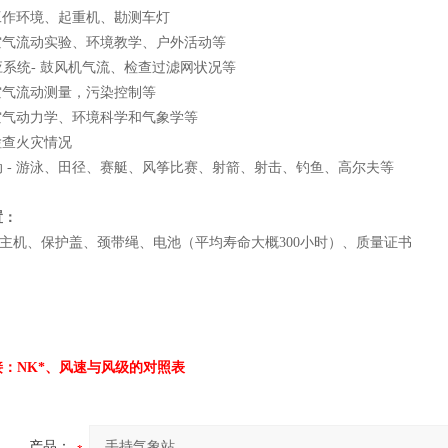
 工作环境、起重机、勘测车灯
 空气流动实验、环境教学、户外活动等
系统- 鼓风机气流、检查过滤网状况等
 空气流动测量，污染控制等
 空气动力学、环境科学和气象学等
 检查火灾情况
 - 游泳、田径、赛艇、风筝比赛、射箭、射击、钓鱼、高尔夫等
置：
500主机、保护盖、颈带绳、电池（平均寿命大概300小时）、质量证书
接：
NK*
、
风速与风级的对照表
产品：