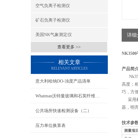
空气负离子检测仪
矿石负离子检测仪
美国NK气象测定仪
详细
查看更多 >>
NK35
相关文章
RELEVANT ARTICLES
产品简
Nk3
意大利哈纳DO-浊度产品清单
高度；
巧，方
Whatman沃特曼玻璃和石英纤维滤纸/滤膜
采用标
器，明
公共场所快速检测设备（二）
技术参
压力单位换算表
测量项