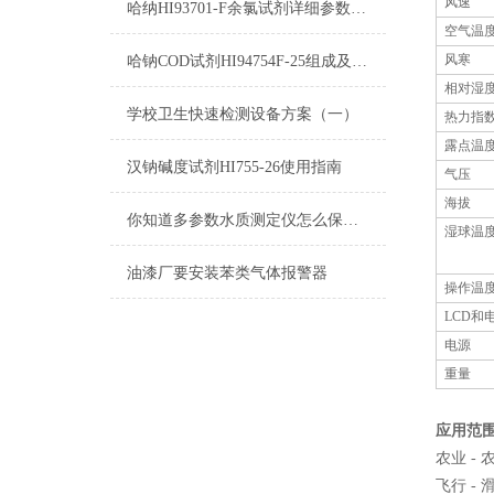
风速
哈纳HI93701-F余氯试剂详细参数及测量原理
空气温
风寒
哈钠COD试剂HI94754F-25组成及测量范围
相对湿
学校卫生快速检测设备方案（一）
热力指
露点温
汉钠碱度试剂HI755-26使用指南
气压
海拔
你知道多参数水质测定仪怎么保养吗？
湿球温
油漆厂要安装苯类气体报警器
操作温
LCD
和
电源
重量
应用范
农业 -
飞行 -