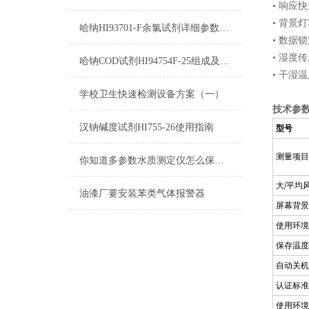
• 响应
• 背景
哈纳HI93701-F余氯试剂详细参数及测量原理
• 数据
• 湿度
哈钠COD试剂HI94754F-25组成及测量范围
• 干湿
学校卫生快速检测设备方案（一）
技术参
汉钠碱度试剂HI755-26使用指南
型号
测量项目
你知道多参数水质测定仪怎么保养吗？
/
大
平均
油漆厂要安装苯类气体报警器
屏幕背景
使用环境
保存温度
自动关机
认证标准
使用环境