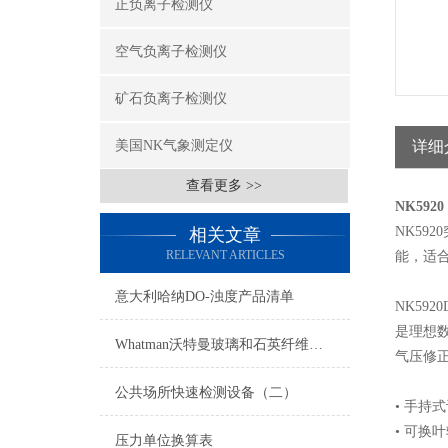
正负离子检测仪
空气负离子检测仪
矿石负离子检测仪
美国NK气象测定仪
详细
查看更多 >>
NK592
NK59
相关文章
RELEVANT ARTICLES
能，适
意大利哈纳DO-浊度产品清单
NK59
是理想数
Whatman沃特曼玻璃和石英纤维滤纸/滤膜
气压修
公共场所快速检测设备（二）
• 手持
• 可换
压力单位换算表