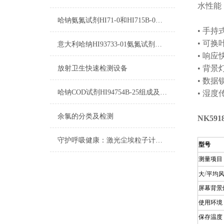
水性能
哈钠氨氮试剂HI71-0和HI715B-0使用方法
• 手
• 可换
意大利哈纳HI93733-01氨氮试剂参数及图片
• 响
• 背
放射卫生快速检测设备
• 数据
哈钠COD试剂HI94754B-25组成及测量范围
• 湿
余氯的分类及检测
NK591
守护呼吸健康：激光尘埃粒子计数器在洁净环境中的应用
型号
测量项目
/
大
平均
屏幕背景
使用环境
保存温度