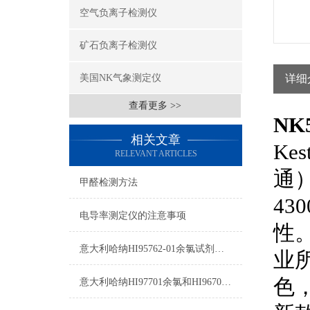
空气负离子检测仪
矿石负离子检测仪
美国NK气象测定仪
详细
查看更多 >>
NK
相关文章
Kes
RELEVANT ARTICLES
通
甲醛检测方法
430
电导率测定仪的注意事项
性
意大利哈纳HI95762-01余氯试剂测量原理及操作说明
业
色
意大利哈纳HI97701余氯和HI96701余氯的区别