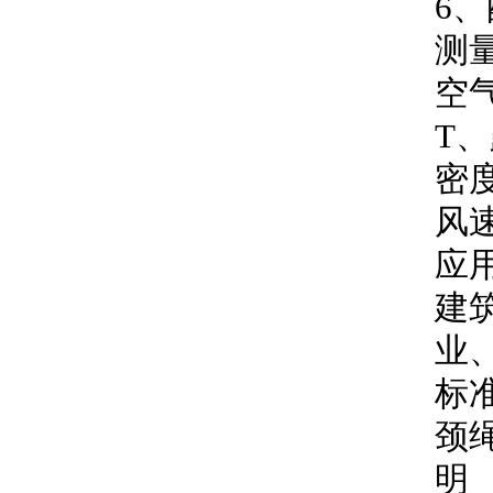
6
、
测
空
T
、
密
风
应
建
业
标
颈
明