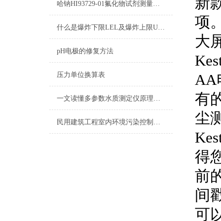
新
哈钠HI93729-01氟化物试剂测量原理/量程/操作方法
项
什么是爆炸下限LEL及爆炸上限UEL
大
pH电极的修复方法
Kest
压力单位换算表
AA
有
一文读懂多参数水质测定仪原理：COD、氨氮、总磷同步检测技术解析
尘
民用建筑工程室内环境污染控制规范
Kes
得
前
间
可